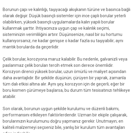
Borunun çapı ve kalınlığı, taşıyacağı akışkanın türüne ve basınca bağlı
olarak değişir. Düşük basınçlı sistemler için ince çaplı borular yeterli
olabilirken, yüksek basınçlı uygulamalarda kalın yapılı borular
kullanmak şarttır. İhtiyacınıza uygun çap ve kalınlık seçimi,
sisteminizin verimliliğini artırır. Düşünsenize, nasıl bir su hortumu
kullanıyorsanız, ne kadar genişse o kadar fazla su taşıyabilir; aynı
mantık borularda da geçerlidir.
Çelik borular, korozyona maruz kalabilir. Bu nedenle, galvanizli veya
paslanmaz çelik boruları tercih etmek son derece önemlidir.
Korozyon direnci yüksek borular, uzun ömürlü ve maliyet açısından
daha avantajlıdır. Bir şekilde düşünün; çürüyen bir yaprak, zamanla
tüm dalı etkisi altına alır. Aynı şey, korozyon için de geçerli; eğer bir
boru kısmen çürümeye başlarsa, bu durum tüm tesisatınızı tehlikeye
atabilir.
Son olarak, borunun uygun şekilde kurulumu ve düzenli bakımı,
performansını etkileyen faktörlerdendir. Uzman bir ekiple çalışarak,
borularınızın kurulumunu doğru yapmanız gerekir. Unutmayın; en
kaliteli malzemeyi seçseniz bile, yanlış bir kurulum tüm avantajları