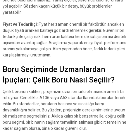
önünde bulundurmalısınız. Yanlış ölçüler, sistemde ciddi sorunlara
yol açabilir. Gözden kaçan küçük bir detay, büyük problemler
yaratabilir.
Fiyat ve Tedarikçi
: Fiyat her zaman önemli bir faktördür, ancak en
düşük fiyatı ararken kaliteyi göz ardı etmemek gerekir. Güvenilir bir
tedarikçi ile çalışmak, hem ürün kalitesi hem de satış sonrası destek
açısından avantaj sağlar. Araştırma yaparak en iyi fiyat-performans
oranını yakalamaya çalışın. Alım yapmadan önce, farklı tedarikçileri
karşılaştırmayı unutmayın.
Boru Seçiminde Uzmanlardan
İpuçları: Çelik Boru Nasıl Seçilir?
Çelik borunun kalitesi, projenizin uzun ömürlü olmasında önemli bir
rol oynar. Genellikle, A106 veya A53 standartlarındaki borular tercih
edilir. Bu standartlar, boruların basınca ve sıcaklığa karşı
dayanıklılığını belirler. Bu yüzden, projenizin gereksinimlerine uygun
bir malzeme seçmelisiniz. Akılda kalıcı bir benzetme ile, doğru çelik
boru seçimi, bir binanın sağlam temelinin atılması gibidir; temelin ne
kadar sağlam olursa, bina o kadar güvenli olur.