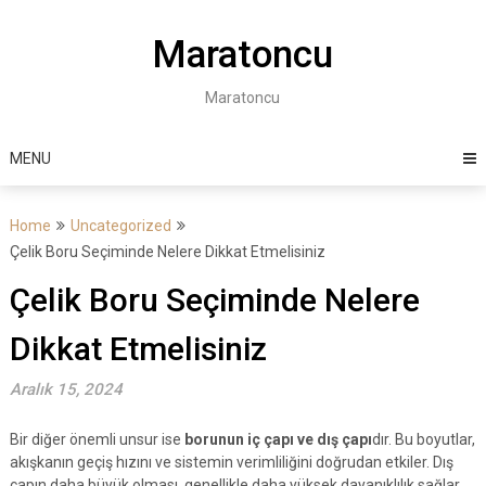
Skip
to
Maratoncu
content
Maratoncu
MENU
Home
Uncategorized
Çelik Boru Seçiminde Nelere Dikkat Etmelisiniz
Çelik Boru Seçiminde Nelere
Dikkat Etmelisiniz
Aralık 15, 2024
Bir diğer önemli unsur ise
borunun iç çapı ve dış çapı
dır. Bu boyutlar,
akışkanın geçiş hızını ve sistemin verimliliğini doğrudan etkiler. Dış
çapın daha büyük olması, genellikle daha yüksek dayanıklılık sağlar.