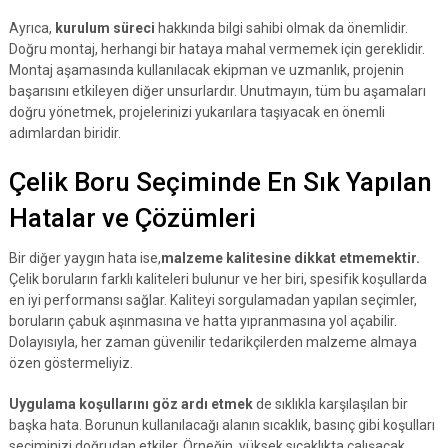
Ayrıca,
kurulum süreci
hakkında bilgi sahibi olmak da önemlidir.
Doğru montaj, herhangi bir hataya mahal vermemek için gereklidir.
Montaj aşamasında kullanılacak ekipman ve uzmanlık, projenin
başarısını etkileyen diğer unsurlardır. Unutmayın, tüm bu aşamaları
doğru yönetmek, projelerinizi yukarılara taşıyacak en önemli
adımlardan biridir.
Çelik Boru Seçiminde En Sık Yapılan
Hatalar ve Çözümleri
Bir diğer yaygın hata ise,
malzeme kalitesine dikkat etmemektir.
Çelik boruların farklı kaliteleri bulunur ve her biri, spesifik koşullarda
en iyi performansı sağlar. Kaliteyi sorgulamadan yapılan seçimler,
boruların çabuk aşınmasına ve hatta yıpranmasına yol açabilir.
Dolayısıyla, her zaman güvenilir tedarikçilerden malzeme almaya
özen göstermeliyiz.
Uygulama koşullarını göz ardı etmek
de sıklıkla karşılaşılan bir
başka hata. Borunun kullanılacağı alanın sıcaklık, basınç gibi koşulları
seçiminizi doğrudan etkiler. Örneğin, yüksek sıcaklıkta çalışacak