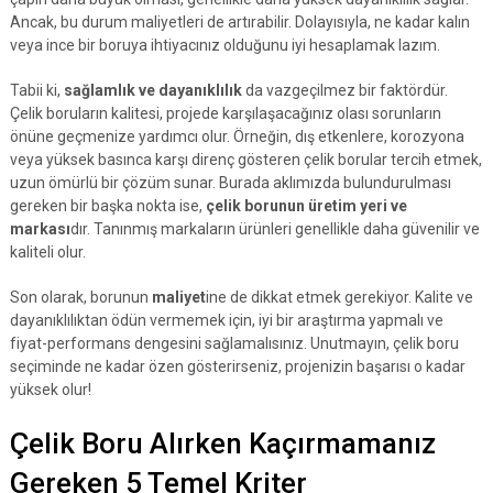
Ancak, bu durum maliyetleri de artırabilir. Dolayısıyla, ne kadar kalın
veya ince bir boruya ihtiyacınız olduğunu iyi hesaplamak lazım.
Tabii ki,
sağlamlık ve dayanıklılık
da vazgeçilmez bir faktördür.
Çelik boruların kalitesi, projede karşılaşacağınız olası sorunların
önüne geçmenize yardımcı olur. Örneğin, dış etkenlere, korozyona
veya yüksek basınca karşı direnç gösteren çelik borular tercih etmek,
uzun ömürlü bir çözüm sunar. Burada aklımızda bulundurulması
gereken bir başka nokta ise,
çelik borunun üretim yeri ve
markası
dır. Tanınmış markaların ürünleri genellikle daha güvenilir ve
kaliteli olur.
Son olarak, borunun
maliyet
ine de dikkat etmek gerekiyor. Kalite ve
dayanıklılıktan ödün vermemek için, iyi bir araştırma yapmalı ve
fiyat-performans dengesini sağlamalısınız. Unutmayın, çelik boru
seçiminde ne kadar özen gösterirseniz, projenizin başarısı o kadar
yüksek olur!
Çelik Boru Alırken Kaçırmamanız
Gereken 5 Temel Kriter