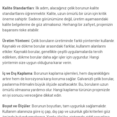
Kalite Standartları
: İlk adım, alacağınız çelik borunun kalite
standartlarını öğrenmektir. Kalite, uzun ömürlü bir ürün için kritik
öneme sahiptir. Sadece görünümüne değil, üretim aşamasındaki
kalite belgelerine de göz atmalısınız. Herhangi bir zafiyet, projenizin
başarısını riske atabilir.
Üretim Yöntemi
: Çelik boruların üretiminde farklı yöntemler kullanılır.
Kaynaklı ve dökme borular arasındaki farklar, kullanım alanlarını
etkiler. Kaynaklı borular, genellikle çeşitli uygulamalarda tercih
edilirken, dökme borular daha ağır işler için uygundur. Hangi
yöntemin size uygun olduğuna karar verin.
İç ve Dış Kaplama
: Borunun kaplama işlemleri, hem dayanıklılığını
artırır hem de korozyona karşı koruma sağlar. Galvanizli çelik borular,
paslanma ihtimalini büyük ölçüde azaltacaktır. Bu, boruların uzun
ömürlü olmasına yardımcı olur. Hangi kaplama türünün projenizde
en iyi sonucu vereceğine dikkat edin.
Boyut ve Ölçüler
: Borunun boyutları, tam uygunluk sağlamalıdır.
Kullanım alanınıza göre iç çap, dış çap ve uzunluk gibi kriterleri göz