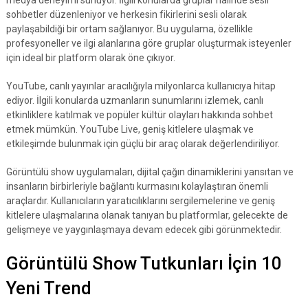
medya deneyimi sunuyor. İlgili konularda gruplar halinde sesli
sohbetler düzenleniyor ve herkesin fikirlerini sesli olarak
paylaşabildiği bir ortam sağlanıyor. Bu uygulama, özellikle
profesyoneller ve ilgi alanlarına göre gruplar oluşturmak isteyenler
için ideal bir platform olarak öne çıkıyor.
YouTube, canlı yayınlar aracılığıyla milyonlarca kullanıcıya hitap
ediyor. İlgili konularda uzmanların sunumlarını izlemek, canlı
etkinliklere katılmak ve popüler kültür olayları hakkında sohbet
etmek mümkün. YouTube Live, geniş kitlelere ulaşmak ve
etkileşimde bulunmak için güçlü bir araç olarak değerlendiriliyor.
Görüntülü show uygulamaları, dijital çağın dinamiklerini yansıtan ve
insanların birbirleriyle bağlantı kurmasını kolaylaştıran önemli
araçlardır. Kullanıcıların yaratıcılıklarını sergilemelerine ve geniş
kitlelere ulaşmalarına olanak tanıyan bu platformlar, gelecekte de
gelişmeye ve yaygınlaşmaya devam edecek gibi görünmektedir.
Görüntülü Show Tutkunları İçin 10
Yeni Trend