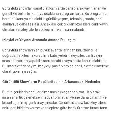
Görüntülü show'lar, sanal platformlarda canlı olarak yayınlanan ve
genellikle belirli bir konuya odaklanan programlardır. Bu programlar,
her türlü konuyu ele alabilir: günlük yaşam, teknoloji, moda, hobi
alanları ve daha fazlası. Ancak asıl çekici kılan özellikleri, canlı yayın
olmaları ve izleyicilerle etkileşim imkanı sunmalarıdır.
İzleyici ve Yayıncı Arasında Anında Etkileşim
Görüntülü show'ların en büyük avantajlarından biri, izleyici ile
doğrudan etkileşim kurabilme kabiliyetidir. İzleyiciler, canlı yayın
sırasında yorum yapabilir, soru sorabilir veya hatta konuk olabilirler.
Bu interaktif deneyim, izleyiciyi pasif bir rolde değil, aktif bir katılımcı
olarak görmeyi sağlar.
Görüntülü Show'ların Popülaritesinin Arkasındaki Nedenler
Bu tür içeriklerin popüler olmasının birkaç sebebi var. İlk olarak,
insanlar artık geleneksel medya formatları yerine daha dinamik ve
kişiselleştirilmiş içerik arayışındalar. Görüntülü show'lar, izleyicilere
anlık geri bildirim verme ve taleplere göre içerik üretme fırsatı tanır.