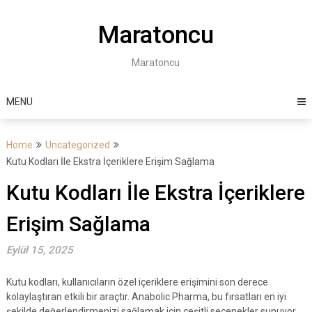
Skip
to
Maratoncu
content
Maratoncu
MENU
Home
Uncategorized
Kutu Kodları İle Ekstra İçeriklere Erişim Sağlama
Kutu Kodları İle Ekstra İçeriklere
Erişim Sağlama
Eylül 15, 2025
Kutu kodları, kullanıcıların özel içeriklere erişimini son derece
kolaylaştıran etkili bir araçtır. Anabolic Pharma, bu fırsatları en iyi
şekilde değerlendirmenizi sağlamak için çeşitli seçenekler sunuyor.