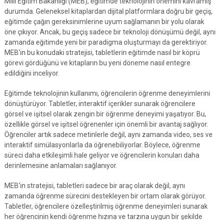
Milli Eğitim Bakanlığı (MEB), eğitimde teknolojinin önemini kavramış
durumda. Geleneksel kitaplardan dijital platformlara doğru bir geçiş,
eğitimde çağın gereksinimlerine uyum sağlamanın bir yolu olarak
öne çıkıyor. Ancak, bu geçiş sadece bir teknoloji dönüşümü değil, aynı
zamanda eğitimde yeni bir paradigma oluşturmayı da gerektiriyor.
MEB'in bu konudaki stratejisi, tabletlerin eğitimde nasıl bir köprü
görevi gördüğünü ve kitapların bu yeni döneme nasıl entegre
edildiğini inceliyor.
Eğitimde teknolojinin kullanımı, öğrencilerin öğrenme deneyimlerini
dönüştürüyor. Tabletler, interaktif içerikler sunarak öğrencilere
görsel ve işitsel olarak zengin bir öğrenme deneyimi yaşatıyor. Bu,
özellikle görsel ve işitsel öğrenenler için önemli bir avantaj sağlıyor.
Öğrenciler artık sadece metinlerle değil, aynı zamanda video, ses ve
interaktif simülasyonlarla da öğrenebiliyorlar. Böylece, öğrenme
süreci daha etkileşimli hale geliyor ve öğrencilerin konuları daha
derinlemesine anlamaları sağlanıyor.
MEB'in stratejisi, tabletleri sadece bir araç olarak değil, aynı
zamanda öğrenme sürecini destekleyen bir ortam olarak görüyor.
Tabletler, öğrencilere özelleştirilmiş öğrenme deneyimleri sunarak
her öğrencinin kendi öğrenme hızına ve tarzına uygun bir şekilde