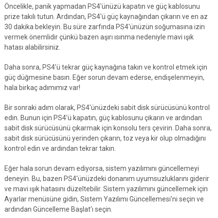
Öncelikle, panik yapmadan PS4'ünüzü kapatın ve güç kablosunu
prize takılı tutun. Ardından, PS4'ü güç kaynağından çıkarın ve en az
30 dakika bekleyin. Bu süre zarfında PS4'ünüzün soğumasına izin
vermek önemlidir çünkü bazen aşırı ısınma nedeniyle mavi ışık
hatası alabilirsiniz.
Daha sonra, PS4'ü tekrar güç kaynağına takın ve kontrol etmek için
güç düğmesine basın. Eğer sorun devam ederse, endişelenmeyin,
hala birkaç adımımız var!
Bir sonraki adım olarak, PS4'ünüzdeki sabit disk sürücüsünü kontrol
edin. Bunun için PS4'ü kapatın, güç kablosunu çıkarın ve ardından
sabit disk sürücüsünü çıkarmak için konsolu ters çevirin. Daha sonra,
sabit disk sürücüsünü yerinden çıkarın, toz veya kir olup olmadığını
kontrol edin ve ardından tekrar takın.
Eğer hala sorun devam ediyorsa, sistem yazılımını güncellemeyi
deneyin. Bu, bazen PS4'ünüzdeki donanım uyumsuzluklarını giderir
ve mavi ışık hatasını düzeltebilir. Sistem yazılımını güncellemek için
Ayarlar menüsüne gidin, Sistem Yazılımı Güncellemesi'ni seçin ve
ardından Güncelleme Başlat'ı seçin.