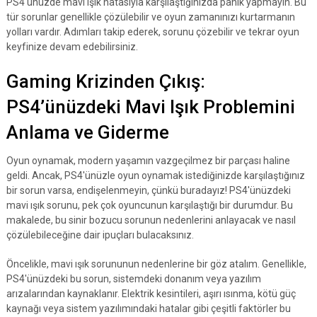
PS4'ünüzde mavi ışık hatasıyla karşılaştığınızda panik yapmayın. Bu
tür sorunlar genellikle çözülebilir ve oyun zamanınızı kurtarmanın
yolları vardır. Adımları takip ederek, sorunu çözebilir ve tekrar oyun
keyfinize devam edebilirsiniz.
Gaming Krizinden Çıkış:
PS4’ünüzdeki Mavi Işık Problemini
Anlama ve Giderme
Oyun oynamak, modern yaşamın vazgeçilmez bir parçası haline
geldi. Ancak, PS4'ünüzle oyun oynamak istediğinizde karşılaştığınız
bir sorun varsa, endişelenmeyin, çünkü buradayız! PS4'ünüzdeki
mavi ışık sorunu, pek çok oyuncunun karşılaştığı bir durumdur. Bu
makalede, bu sinir bozucu sorunun nedenlerini anlayacak ve nasıl
çözülebileceğine dair ipuçları bulacaksınız.
Öncelikle, mavi ışık sorununun nedenlerine bir göz atalım. Genellikle,
PS4'ünüzdeki bu sorun, sistemdeki donanım veya yazılım
arızalarından kaynaklanır. Elektrik kesintileri, aşırı ısınma, kötü güç
kaynağı veya sistem yazılımındaki hatalar gibi çeşitli faktörler bu