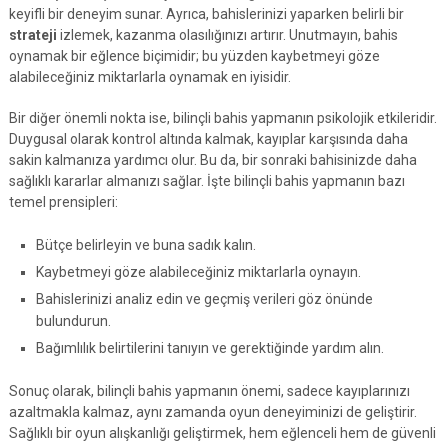
keyifli bir deneyim sunar. Ayrıca, bahislerinizi yaparken belirli bir
strateji
izlemek, kazanma olasılığınızı artırır. Unutmayın, bahis
oynamak bir eğlence biçimidir; bu yüzden kaybetmeyi göze
alabileceğiniz miktarlarla oynamak en iyisidir.
Bir diğer önemli nokta ise, bilinçli bahis yapmanın psikolojik etkileridir.
Duygusal olarak kontrol altında kalmak, kayıplar karşısında daha
sakin kalmanıza yardımcı olur. Bu da, bir sonraki bahisinizde daha
sağlıklı kararlar almanızı sağlar. İşte bilinçli bahis yapmanın bazı
temel prensipleri:
Bütçe belirleyin ve buna sadık kalın.
Kaybetmeyi göze alabileceğiniz miktarlarla oynayın.
Bahislerinizi analiz edin ve geçmiş verileri göz önünde
bulundurun.
Bağımlılık belirtilerini tanıyın ve gerektiğinde yardım alın.
Sonuç olarak, bilinçli bahis yapmanın önemi, sadece kayıplarınızı
azaltmakla kalmaz, aynı zamanda oyun deneyiminizi de geliştirir.
Sağlıklı bir oyun alışkanlığı geliştirmek, hem eğlenceli hem de güvenli