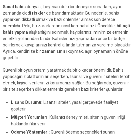
Sanal bahis
dünyası, heyecan dolu bir deneyim sunarken, aynı
zamanda ciddi
riskler
de barındırmaktadır. Bu nedenle, bahis
yaparken dikkatli olmak ve bazı önlemler almak son derece
önemlidir. Peki, bu zararlardan nasıl korunabiliriz? Öncelikle,
bilinçli
bahis yapma
alışkanlığını edinmek, kayıplarınızı minimize etmenin
en etkili yollarından biridir. Bahislerinizi yapmadan önce bir bütçe
belirlemek, kayıplarınızı kontrol altında tutmanıza yardımcı olacaktır.
Ayrıca, kendinize bir
zaman sınırı
koymak, aşırı oynamanın önüne
geçebilir.
Güvenli bir oyun ortamı yaratmak da bir o kadar önemlidir. Bahis
yapacağınız platformları seçerken, lisanslı ve güvenilir siteleri tercih
etmek, kişisel verilerinizi korumanızı sağlar. Bu bağlamda, güvenilir
bir site seçerken dikkat etmeniz gereken bazı kriterler şunlardır:
Lisans Durumu:
Lisanslı siteler, yasal çerçevede faaliyet
gösterir.
Müşteri Yorumları:
Kullanıcı deneyimleri, sitenin güvenilirliği
hakkında fikir verir.
Ödeme Yöntemleri:
Güvenli ödeme seçenekleri sunan