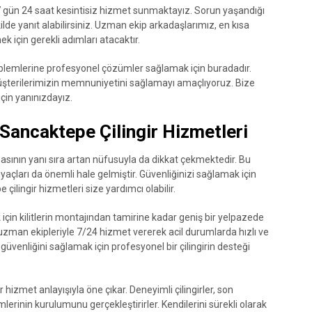
 7 gün 24 saat kesintisiz hizmet sunmaktayız. Sorun yaşandığı
ilde yanıt alabilirsiniz. Uzman ekip arkadaşlarımız, en kısa
 için gerekli adımları atacaktır.
problemlerine profesyonel çözümler sağlamak için buradadır.
 müşterilerimizin memnuniyetini sağlamayı amaçlıyoruz. Bize
için yanınızdayız.
n Sancaktepe Çilingir Hizmetleri
sının yanı sıra artan nüfusuyla da dikkat çekmektedir. Bu
tiyaçları da önemli hale gelmiştir. Güvenliğinizi sağlamak için
ilingir hizmetleri size yardımcı olabilir.
ak için kilitlerin montajından tamirine kadar geniş bir yelpazede
 uzman ekipleriyle 7/24 hizmet vererek acil durumlarda hızlı ve
 güvenliğini sağlamak için profesyonel bir çilingirin desteği
r hizmet anlayışıyla öne çıkar. Deneyimli çilingirler, son
lerinin kurulumunu gerçekleştirirler. Kendilerini sürekli olarak