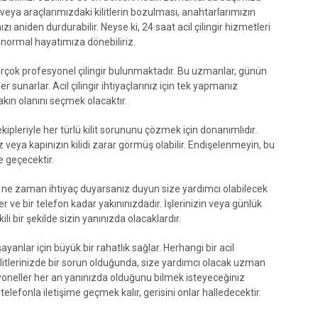
v veya araçlarımızdaki kilitlerin bozulması, anahtarlarımızın
ı aniden durdurabilir. Neyse ki, 24 saat acil çilingir hizmetleri
e normal hayatımıza dönebiliriz.
çok profesyonel çilingir bulunmaktadır. Bu uzmanlar, günün
r sunarlar. Acil çilingir ihtiyaçlarınız için tek yapmanız
kın olanını seçmek olacaktır.
 ekipleriyle her türlü kilit sorununu çözmek için donanımlıdır.
iz veya kapınızın kilidi zarar görmüş olabilir. Endişelenmeyin, bu
e geçecektir.
jı, ne zaman ihtiyaç duyarsanız duyun size yardımcı olabilecek
ler ve bir telefon kadar yakınınızdadır. İşlerinizin veya günlük
li bir şekilde sizin yanınızda olacaklardır.
yanlar için büyük bir rahatlık sağlar. Herhangi bir acil
litlerinizde bir sorun olduğunda, size yardımcı olacak uzman
syoneller her an yanınızda olduğunu bilmek isteyeceğiniz
telefonla iletişime geçmek kalır, gerisini onlar halledecektir.