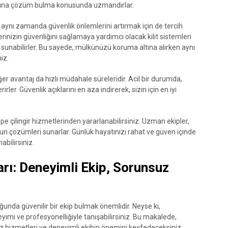
ununa çözüm bulma konusunda uzmandırlar.
il aynı zamanda güvenlik önlemlerini artırmak için de tercih
şyerinizin güvenliğini sağlamaya yardımcı olacak kilit sistemleri
 sunabilirler. Bu sayede, mülkünüzü koruma altına alırken aynı
iz.
ğer avantaj da hızlı müdahale süreleridir. Acil bir durumda,
rler. Güvenlik açıklarını en aza indirerek, sizin için en iyi
pe çilingir hizmetlerinden yararlanabilirsiniz. Uzman ekipler,
uygun çözümleri sunarlar. Günlük hayatınızı rahat ve güven içinde
abilirsiniz.
arı: Deneyimli Ekip, Sorunsuz
ğunda güvenilir bir ekip bulmak önemlidir. Neyse ki,
yimi ve profesyonelliğiyle tanışabilirsiniz. Bu makalede,
z hizmetleri ve deneyimli ekibin önemini keşfedeceksiniz.