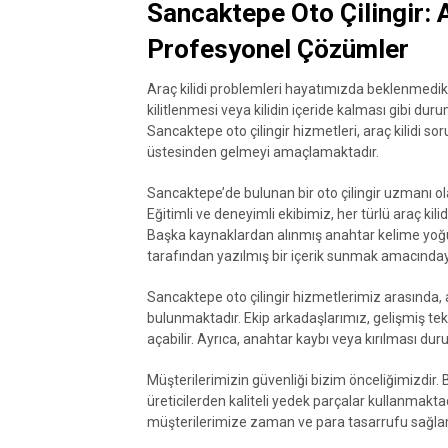
Sancaktepe Oto Çilingir: 
Profesyonel Çözümler
Araç kilidi problemleri hayatımızda beklenmedik d
kilitlenmesi veya kilidin içeride kalması gibi durum
Sancaktepe oto çilingir hizmetleri, araç kilidi s
üstesinden gelmeyi amaçlamaktadır.
Sancaktepe’de bulunan bir oto çilingir uzmanı ol
Eğitimli ve deneyimli ekibimiz, her türlü araç kil
Başka kaynaklardan alınmış anahtar kelime yoğun
tarafından yazılmış bir içerik sunmak amacınday
Sancaktepe oto çilingir hizmetlerimiz arasında, a
bulunmaktadır. Ekip arkadaşlarımız, gelişmiş tekn
açabilir. Ayrıca, anahtar kaybı veya kırılması 
Müşterilerimizin güvenliği bizim önceliğimizdir. 
üreticilerden kaliteli yedek parçalar kullanmaktad
müşterilerimize zaman ve para tasarrufu sağl