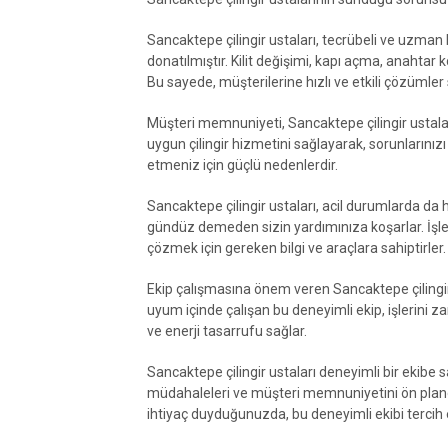
Sancaktepe çilingir ustaları, tecrübeli ve uzman bir
donatılmıştır. Kilit değişimi, kapı açma, anahtar
Bu sayede, müşterilerine hızlı ve etkili çözümler
Müşteri memnuniyeti, Sancaktepe çilingir ustaları
uygun çilingir hizmetini sağlayarak, sorunlarınızı 
etmeniz için güçlü nedenlerdir.
Sancaktepe çilingir ustaları, acil durumlarda da 
gündüz demeden sizin yardımınıza koşarlar. İşler
çözmek için gereken bilgi ve araçlara sahiptirler.
Ekip çalışmasına önem veren Sancaktepe çilingir ust
uyum içinde çalışan bu deneyimli ekip, işlerini
ve enerji tasarrufu sağlar.
Sancaktepe çilingir ustaları deneyimli bir ekibe s
müdahaleleri ve müşteri memnuniyetini ön planda
ihtiyaç duyduğunuzda, bu deneyimli ekibi tercih e