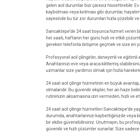
gelen acil durumlar bizi çaresiz hissettirebilir. E
kaybolması veya kırılması gibi durumlar, hayatımız
sayesinde bu tür zor durumları hızla çözebilir v
Sancaktepe’de 24 saat boyunca hizmet veren bir
her saati, haftanın her günü hızlı ve etkili çözümle
gereken telefonla iletişime geçmek ve size en ya
Profesyonel acil çilingirler, deneyimli ve eğitimli
Anahtarınızı eve veya araca kilitlemiş olabilirsin
uzmanlar size yardımcı olmak için hızla hareket
24 saat acil çilingir hizmetinin en büyük avanta
olmalarıdır. Bu güvenilir ekipler, her an hazır bek
rutininizin aksamasına izin vermeden, hızlı ve etki
24 saat acil çilingir hizmetleri Sancaktepe’de yaşa
durumda, anahtarlarınızı kaybettiğinizde veya ki
bir ekibe güvenebilirsiniz. Unutmayın, bu profe
güvenilir ve hızlı çözümler sunarlar. Size sadece 