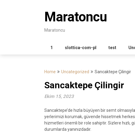
Skip
to
Maratoncu
content
Maratoncu
1
slottica-com-pl
test
Un
Home
Uncategorized
Sancaktepe Çilingir
Sancaktepe Çilingir
Ekim 15, 2023
Sancaktepe’de hızla büyüyen bir semt olmasıyla be
yerlerimizi korumak, güvende hissetmek herkesin
hizmetleri önemli bir role sahiptir. Sizlere hızlı, g
durumlarda yanınızdadır.