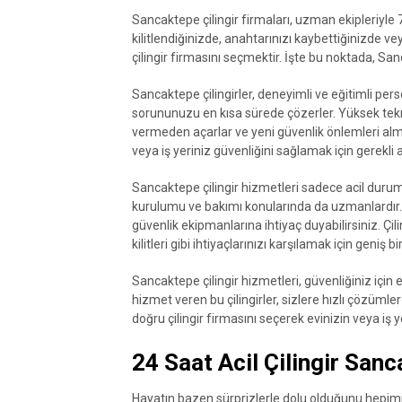
Sancaktepe çilingir firmaları, uzman ekipleriyle 
kilitlendiğinizde, anahtarınızı kaybettiğinizde v
çilingir firmasını seçmektir. İşte bu noktada, San
Sancaktepe çilingirler, deneyimli ve eğitimli person
sorununuzu en kısa sürede çözerler. Yüksek tekno
vermeden açarlar ve yeni güvenlik önlemleri alm
veya iş yeriniz güvenliğini sağlamak için gerekli a
Sancaktepe çilingir hizmetleri sadece acil durum
kurulumu ve bakımı konularında da uzmanlardır. Evi
güvenlik ekipmanlarına ihtiyaç duyabilirsiniz. Çili
kilitleri gibi ihtiyaçlarınızı karşılamak için geniş 
Sancaktepe çilingir hizmetleri, güvenliğiniz için 
hizmet veren bu çilingirler, sizlere hızlı çözüm
doğru çilingir firmasını seçerek evinizin veya iş y
24 Saat Acil Çilingir San
Hayatın bazen sürprizlerle dolu olduğunu hepimi