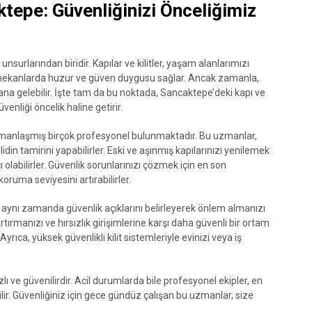
ktepe: Güvenliğinizi Önceliğimiz
unsurlarından biridir. Kapılar ve kilitler, yaşam alanlarımızı
ekanlarda huzur ve güven duygusu sağlar. Ancak zamanla,
na gelebilir. İşte tam da bu noktada, Sancaktepe’deki kapı ve
üvenliği öncelik haline getirir.
zmanlaşmış birçok profesyonel bulunmaktadır. Bu uzmanlar,
idin tamirini yapabilirler. Eski ve aşınmış kapılarınızı yenilemek
cı olabilirler. Güvenlik sorunlarınızı çözmek için en son
 koruma seviyesini artırabilirler.
aynı zamanda güvenlik açıklarını belirleyerek önlem almanızı
artırmanızı ve hırsızlık girişimlerine karşı daha güvenli bir ortam
rıca, yüksek güvenlikli kilit sistemleriyle evinizi veya iş
zlı ve güvenilirdir. Acil durumlarda bile profesyonel ekipler, en
lir. Güvenliğiniz için gece gündüz çalışan bu uzmanlar, size