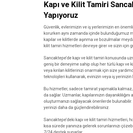
Kapı ve Kilit Tamiri Sanca
Yapıyoruz
Güvenlik, evlerimizin ve iş yerlerimizin en önemli 
korurken aynı zamanda içinde bulunduğumuz m
kapılar ve kilitlerde aşınma ve bozulmalar meyda
kilit tamiri hizmetleri devreye girer ve sizin için g
Sancaktepe’de kapı ve kilit tamiri konusunda u
geniş bir deneyime sahip olup her türlü kapı ve kil
veya kırılan kilitlerinizi onarmak için size yardım
teknolojileri kullanarak, evinizin veya iş yerinizin
Bu hizmetler, sadece tamirat yapmakla kalmaz, 
da sağlar. Uzmanlar, kapılarınızın dayanıklılığını 
oluşturmanızı sağlayacak önerilerde bulunabilir. Ay
yerinizi daha da güçlendirebilirsiniz.
Sancaktepe’deki kapı ve kilit tamiri hizmetleri, hı
kısa sürede yanınıza gelerek sorunlarınızı çözebi
7/24 destek sunarlar.