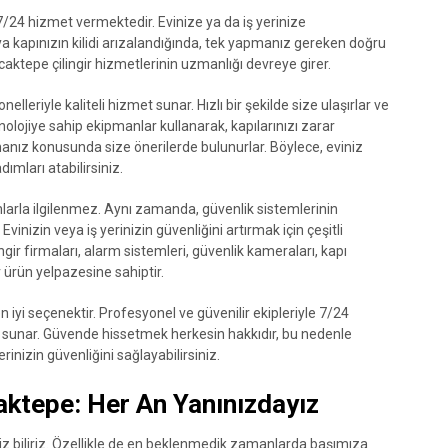
7/24 hizmet vermektedir. Evinize ya da iş yerinize
eya kapınızın kilidi arızalandığında, tek yapmanız gereken doğru
caktepe çilingir hizmetlerinin uzmanlığı devreye girer.
elleriyle kaliteli hizmet sunar. Hızlı bir şekilde size ulaşırlar ve
lojiye sahip ekipmanlar kullanarak, kapılarınızı zarar
anız konusunda size önerilerde bulunurlar. Böylece, eviniz
dımları atabilirsiniz.
larla ilgilenmez. Aynı zamanda, güvenlik sistemlerinin
nizin veya iş yerinizin güvenliğini artırmak için çeşitli
ngir firmaları, alarm sistemleri, güvenlik kameraları, kapı
bir ürün yelpazesine sahiptir.
en iyi seçenektir. Profesyonel ve güvenilir ekipleriyle 7/24
ler sunar. Güvende hissetmek herkesin hakkıdır, bu nedenle
erinizin güvenliğini sağlayabilirsiniz.
caktepe: Her An Yanınızdayız
z biliriz. Özellikle de en beklenmedik zamanlarda başımıza