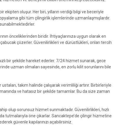
 ekipten oluşur. Her biri, yılların verdiği bilgi ve beceriyle
 kopyalama gibi tüm çilingirlik işlemlerinde uzmanlaşmışlardır.
 sunabilmektedirler.
nın önceliklerinden biridir. İhtiyaçlarınıza uygun olarak en
çabucak çözerler. Güvenilirlikleri ve dürüstlükleri, onları tercih
hızlı bir şekilde hareket ederler. 7/24 hizmet sunarak, gece
inde uzman olmaları sayesinde, en zorlu kilit sorunlarını bile
aları, takım halinde çalışarak verimliliği artırır. Birbirleriyle
 zamanında ve hatasız bir şekilde tamamlar. Bu da size zaman
ahip olup sorunsuz hizmet sunmaktadır. Güvenilirlikleri, hızlı
 tutmalarıyla öne çıkarlar. Sancaktepe’de çilingir hizmetine
derek güvenle kapılarınızı açabilirsiniz.