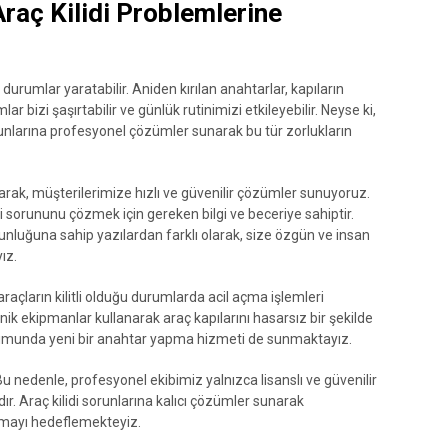
Araç Kilidi Problemlerine
urumlar yaratabilir. Aniden kırılan anahtarlar, kapıların
lar bizi şaşırtabilir ve günlük rutinimizi etkileyebilir. Neyse ki,
orunlarına profesyonel çözümler sunarak bu tür zorlukların
arak, müşterilerimize hızlı ve güvenilir çözümler sunuyoruz.
idi sorununu çözmek için gereken bilgi ve beceriye sahiptir.
luğuna sahip yazılardan farklı olarak, size özgün ve insan
ız.
raçların kilitli olduğu durumlarda acil açma işlemleri
ik ekipmanlar kullanarak araç kapılarını hasarsız bir şekilde
durumunda yeni bir anahtar yapma hizmeti de sunmaktayız.
Bu nedenle, profesyonel ekibimiz yalnızca lisanslı ve güvenilir
ır. Araç kilidi sorunlarına kalıcı çözümler sunarak
amayı hedeflemekteyiz.