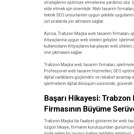
stratejilerini optimize etmelerine yardımcı olur.
elde etmek için önemlidir. Web tasarım firmaları
teknik SEO unsurlarının uygun şekilde uygulanma
üst sıralarda yer almasını sağlar.
Ayrıca, Trabzon Maçka web tasarım firmaları, işl
ihtiyaçlarına uygun web siteleri geliştirir. İşlet
kullanıcıların ihtiyaçlarını karşılayan web siteler
öne çıkmasını sağlar.
Trabzon Maçka web tasarım firmaları, işletmeleri
Profesyonel web tasarım hizmetleri, SEO optimi
dijital varlıklarını güçlendirir ve rekabet avanta
işletmelerin dijital dönüşüm sürecinde, güvenilir
Başarı Hikayesi: Trabzon
Firmasının Büyüme Serüv
Trabzon Maçka'da faaliyet gösteren bir web tasa
özgün hikaye, firmanın kuruluşundan günümüze k
önde gelen bir oyuncu haline geldiğini anlatıyor.