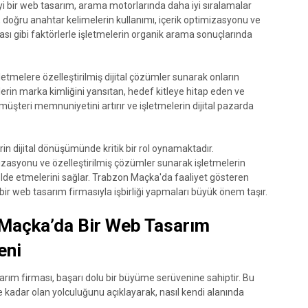
 İyi bir web tasarım, arama motorlarında daha iyi sıralamalar
, doğru anahtar kelimelerin kullanımı, içerik optimizasyonu ve
sı gibi faktörlerle işletmelerin organik arama sonuçlarında
etmelere özelleştirilmiş dijital çözümler sunarak onların
melerin marka kimliğini yansıtan, hedef kitleye hitap eden ve
i, müşteri memnuniyetini artırır ve işletmelerin dijital pazarda
n dijital dönüşümünde kritik bir rol oynamaktadır.
zasyonu ve özelleştirilmiş çözümler sunarak işletmelerin
jı elde etmelerini sağlar. Trabzon Maçka'da faaliyet gösteren
 bir web tasarım firmasıyla işbirliği yapmaları büyük önem taşır.
 Maçka’da Bir Web Tasarım
eni
rım firması, başarı dolu bir büyüme serüvenine sahiptir. Bu
adar olan yolculuğunu açıklayarak, nasıl kendi alanında