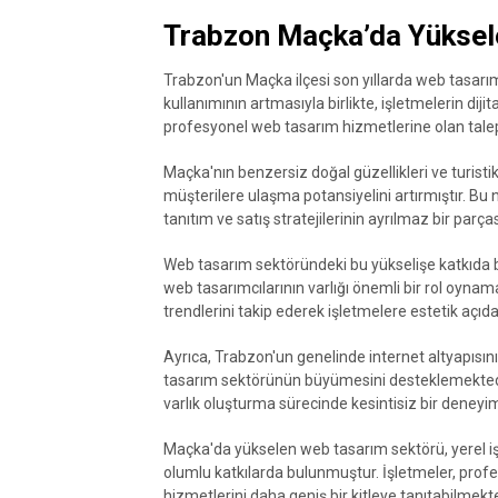
Trabzon Maçka’da Yüksel
Trabzon'un Maçka ilçesi son yıllarda web tasarı
kullanımının artmasıyla birlikte, işletmelerin diji
profesyonel web tasarım hizmetlerine olan talep
Maçka'nın benzersiz doğal güzellikleri ve turistik
müşterilere ulaşma potansiyelini artırmıştır. B
tanıtım ve satış stratejilerinin ayrılmaz bir parças
Web tasarım sektöründeki bu yükselişe katkıda bu
web tasarımcılarının varlığı önemli bir rol oyn
trendlerini takip ederek işletmelere estetik açıda
Ayrıca, Trabzon'un genelinde internet altyapısını
tasarım sektörünün büyümesini desteklemektedir. H
varlık oluşturma sürecinde kesintisiz bir deney
Maçka'da yükselen web tasarım sektörü, yerel i
olumlu katkılarda bulunmuştur. İşletmeler, profe
hizmetlerini daha geniş bir kitleye tanıtabilmekte