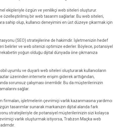
 ekipleriyle özgün ve yenilikçi web siteleri oluşturur.
e özelleştirilmiş bir web tasarım sağlarlar. Bu web siteleri,
ara sahip olup, kullanıcı deneyimini en üst düzeye çıkarmak için
asyonu (SEO) stratejilerine de hakimdir. İşletmenizin hedef
i belirler ve web sitenizi optimize ederler. Böylece, potansiyel
e rekabetin yoğun olduğu dijital dünyada öne çıkmanıza
il uyumlu ve duyarlı web siteleri oluşturarak kullanıcıların
cihazlar üzerinden internete erişim giderek arttığından,
unda sorunsuz çalışması önemlidir. Bu da müşterilerinizin
amalarını sağlar.
firmaları, işletmelerin çevrimiçi varlık kazanmasına yardımcı
 özgün tasarımlar sunarak markanızın dijital alanda fark
u stratejileriyle de potansiyel müşterilerinizin sizi kolayca
 çevrimiçi varlık oluşturmak istiyorsa, Trabzon Maçka web
 adımdır.