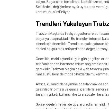
ediyor. Başarısının temelinde, kaliteli hizmet, müş
Sektördeki değişimlere ayak uydurarak ve müşteri
konumunu sürdürüyor.
Trendleri Yakalayan Trab
Trabzon Maçka'da faaliyet gösteren web tasarım şi
başarıya ulaşmaktadır. Bu trendler, internet kull
etmek için önemlidir. Trendlere ayak uyduran bir
siteleri oluşturarak müşterilerine değer katmayı 
Öncelikle, mobil uyumluluğun gün geçtikçe artan 
telefonlarından internete erişim sağlamaktadır.
gereklidir. Trabzon Maçka'daki web tasarım şirke
masaüstü hem de mobil cihazlarda mükemmel gö
Ayrıca, kullanıcı deneyimine odaklanmak da son d
gezinilebilir olması ve güncel içeriklerle zengi
tasarım şirketi, kullanıcı dostu arayüzler tasarlay
Görsel öğelerin etkisi de göz ardı edilmemelidir. 