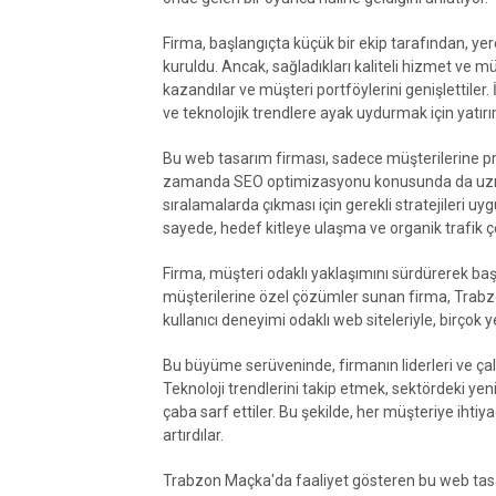
Firma, başlangıçta küçük bir ekip tarafından, yer
kuruldu. Ancak, sağladıkları kaliteli hizmet ve 
kazandılar ve müşteri portföylerini genişlettiler.
ve teknolojik trendlere ayak uydurmak için yatı
Bu web tasarım firması, sadece müşterilerine pr
zamanda SEO optimizasyonu konusunda da uzman
sıralamalarda çıkması için gerekli stratejileri uyg
sayede, hedef kitleye ulaşma ve organik trafik ç
Firma, müşteri odaklı yaklaşımını sürdürerek başar
müşterilerine özel çözümler sunan firma, Trabzon 
kullanıcı deneyimi odaklı web siteleriyle, birçok yer
Bu büyüme serüveninde, firmanın liderleri ve çalış
Teknoloji trendlerini takip etmek, sektördeki yeni
çaba sarf ettiler. Bu şekilde, her müşteriye ih
artırdılar.
Trabzon Maçka'da faaliyet gösteren bu web tas