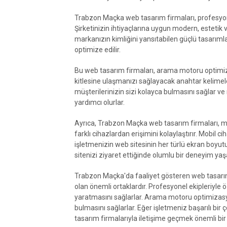
Trabzon Maçka web tasarım firmaları, profesyonel
Şirketinizin ihtiyaçlarına uygun modern, estetik v
markanızın kimliğini yansıtabilen güçlü tasarıml
optimize edilir.
Bu web tasarım firmaları, arama motoru optimiz
kitlesine ulaşmanızı sağlayacak anahtar kelimeler
müşterilerinizin sizi kolayca bulmasını sağlar v
yardımcı olurlar.
Ayrıca, Trabzon Maçka web tasarım firmaları, mob
farklı cihazlardan erişimini kolaylaştırır. Mobil 
işletmenizin web sitesinin her türlü ekran boyut
sitenizi ziyaret ettiğinde olumlu bir deneyim yaş
Trabzon Maçka'da faaliyet gösteren web tasarım 
olan önemli ortaklardır. Profesyonel ekipleriyle
yaratmasını sağlarlar. Arama motoru optimizasyon
bulmasını sağlarlar. Eğer işletmeniz başarılı bir
tasarım firmalarıyla iletişime geçmek önemli bir