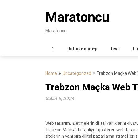
Skip
to
Maratoncu
content
Maratoncu
1
slottica-com-pl
test
Un
Home
Uncategorized
Trabzon Maçka Web 
Trabzon Maçka Web T
Şubat 6, 2024
Web tasarım, işletmelerin dijital varlıklarını olu
Trabzon Maçka'da faaliyet gösteren web tasarım f
sitelerinin yanı sıra dijital pazarlama stratejileri 