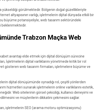
ükseldiği görülmektedir. Bölgenin doğal güzellikleriyle
ernet altyapısının varlığı, işletmelerin dijital dünyada etkili bir
n bu büyüme potansiyeliyle, web tasarım sektöründeki
i beklenmektedir.
nüşümünde Trabzon Maçka Web
r, rekabet avantajı elde etmek için dijital dönüşüm sürecine
 İşletmelerin dijital varlıklarını yönetmede kritik bir rol
yet gösteren web tasarım firmaları, işletmelere büyüme ve
erin dijital dönüşümünde oynadığı rol, çeşitli yönlerden
arım hizmetleri sunarak işletmelerin online varlıklarını estetik,
ğidir. Web sitelerinin görsel çekiciliği, kullanıcı deneyimi ve
k edilmesini ve müşterilerin dikkatini çekmesini sağlar.
ları, işletmelerin SEO (arama motoru optimizasyonu)