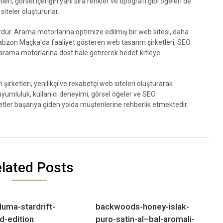
ri, görsel içeriğin yanı sıra renkler ve tipografi gibi öğeleri de
siteler oluştururlar.
dür. Arama motorlarına optimize edilmiş bir web sitesi, daha
 Trabzon Maçka'da faaliyet gösteren web tasarım şirketleri, SEO
 arama motorlarına dost hale getirerek hedef kitleye
rketleri, yenilikçi ve rekabetçi web siteleri oluşturarak
yumluluk, kullanıcı deneyimi, görsel öğeler ve SEO
ketler başarıya giden yolda müşterilerine rehberlik etmektedir.
lated Posts
luma-stardrift-
backwoods-honey-islak-
ed-edition
puro-satin-al–bal-aromali-