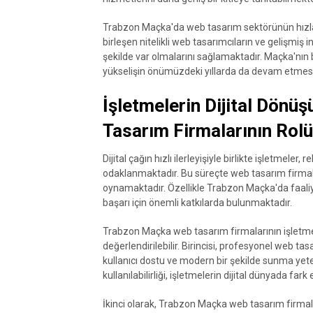
Trabzon Maçka'da web tasarım sektörünün hızla y
birleşen nitelikli web tasarımcıların ve gelişmiş int
şekilde var olmalarını sağlamaktadır. Maçka'nı
yükselişin önümüzdeki yıllarda da devam etmes
İşletmelerin Dijital Dö
Tasarım Firmalarının Rolü
Dijital çağın hızlı ilerleyişiyle birlikte işletmele
odaklanmaktadır. Bu süreçte web tasarım firmaları,
oynamaktadır. Özellikle Trabzon Maçka'da faali
başarı için önemli katkılarda bulunmaktadır.
Trabzon Maçka web tasarım firmalarının işletmel
değerlendirilebilir. Birincisi, profesyonel web tas
kullanıcı dostu ve modern bir şekilde sunma yetene
kullanılabilirliği, işletmelerin dijital dünyada far
İkinci olarak, Trabzon Maçka web tasarım firma