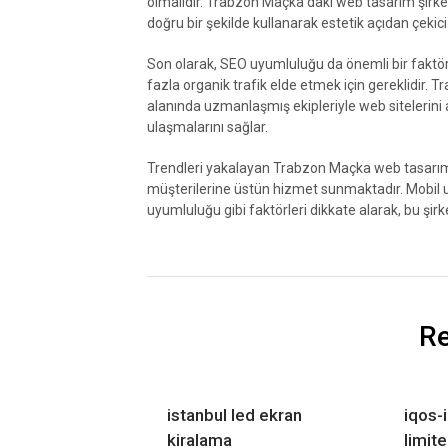
olmalıdır. Trabzon Maçka'daki web tasarım şirketle
doğru bir şekilde kullanarak estetik açıdan çekici 
Son olarak, SEO uyumluluğu da önemli bir faktör
fazla organik trafik elde etmek için gereklidir.
alanında uzmanlaşmış ekipleriyle web sitelerini
ulaşmalarını sağlar.
Trendleri yakalayan Trabzon Maçka web tasarım şi
müşterilerine üstün hizmet sunmaktadır. Mobil u
uyumluluğu gibi faktörleri dikkate alarak, bu şir
Re
istanbul led ekran
iqos-i
kiralama
limit