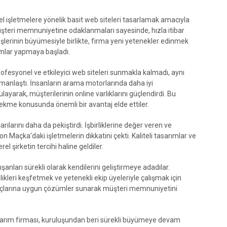
el işletmelere yönelik basit web siteleri tasarlamak amacıyla
müşteri memnuniyetine odaklanmaları sayesinde, hızla itibar
 İşlerinin büyümesiyle birlikte, firma yeni yetenekler edinmek
rımlar yapmaya başladı.
ofesyonel ve etkileyici web siteleri sunmakla kalmadı, aynı
laştı. İnsanların arama motorlarında daha iyi
ulayarak, müşterilerinin online varlıklarını güçlendirdi. Bu
ekme konusunda önemli bir avantaj elde ettiler.
ılarını daha da pekiştirdi. İşbirliklerine değer veren ve
Maçka'daki işletmelerin dikkatini çekti. Kaliteli tasarımlar ve
el şirketin tercihi haline geldiler.
anları sürekli olarak kendilerini geliştirmeye adadılar.
likleri keşfetmek ve yetenekli ekip üyeleriyle çalışmak için
tiyaçlarına uygun çözümler sunarak müşteri memnuniyetini
arım firması, kuruluşundan beri sürekli büyümeye devam