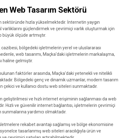
en Web Tasarım Sektörü
m sektöründe hızla yükselmektedir. İnternetin yaygın
tal varlıklarını güçlendirmek ve çevrimiçi varlık oluşturmak için
 büyük ölçüde artmıştır.
 cazibesi, bölgedeki işletmelerin yerel ve uluslararası
u nedenle, web tasarımı, Maçka'daki işletmelerin markalaşma,
ı haline gelmiştir.
lunan faktörler arasında, Maçka'daki yetenekli ve nitelikli
amaktadır. Bölgedeki genç ve dinamik uzmanlar, modern tasarım
n çekici ve kullanıcı dostu web siteleri sunmaktadır.
n geliştirilmesi ve hızlı internet erişiminin sağlanması da web
ızlı ve güvenilir internet bağlantısı, işletmelerin çevrimiçi
im sunmalarına yardımcı olmaktadır.
şletmelere rekabet avantajı sağlamış ve bölge ekonomisine
syonelce tasarlanmış web siteleri aracılığıyla ürün ve
 ve çevrimiçi satışları artırabilmektedir.