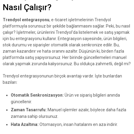
Nasıl Çalışır?
Trendyol entegrasyonu
, e-ticaret işletmelerinin Trendyol
platformuyla sorunsuz bir şekilde bağlanmasını sağlar. Peki, bu nasıl
çalışır? İşletmeler, ürünlerini Trendyol’da listelemek ve satış yapmak
için bu entegrasyonu kullanır. Entegrasyon sayesinde, ürün bilgileri,
stok durumu ve siparişler otomatik olarak senkronize edilir. Bu,
zaman kazandırır ve hata oranını azaltır. Düşünün ki, birden fazla
platformda satış yapıyorsunuz. Her birinde güncellemeleri manuel
olarak yapmak zorunda kalıyorsunuz. Bu oldukça zahmetli, değil mi?
Trendyol entegrasyonunun birçok avantajı vardır. İşte bunlardan
bazıları:
Otomatik Senkronizasyon:
Ürün ve sipariş bilgileri anında
güncellenir.
Zaman Tasarrufu:
Manuel işlemler azalır, böylece daha fazla
zamana sahip olursunuz.
Hata Azaltma:
Otomasyon, insan hatalarını en aza indirir.