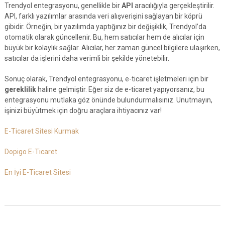
Trendyol entegrasyonu, genellikle bir
API
aracılığıyla gerçekleştirilir.
API, farklı yazılımlar arasında veri alışverişini sağlayan bir köprü
gibidir. Örneğin, bir yazılımda yaptığınız bir değişiklik, Trendyol’da
otomatik olarak güncellenir. Bu, hem satıcılar hem de alıcılar için
büyük bir kolaylık sağlar. Alıcılar, her zaman güncel bilgilere ulaşırken,
satıcılar da işlerini daha verimli bir şekilde yönetebilir.
Sonuç olarak, Trendyol entegrasyonu, e-ticaret işletmeleri için bir
gereklilik
haline gelmiştir. Eğer siz de e-ticaret yapıyorsanız, bu
entegrasyonu mutlaka göz önünde bulundurmalısınız. Unutmayın,
işinizi büyütmek için doğru araçlara ihtiyacınız var!
E-Ticaret Sitesi Kurmak
Dopigo E-Ticaret
En İyi E-Ticaret Sitesi