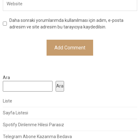
Daha sonraki yorumlarımda kullanılması için adım, e-posta
adresim ve site adresim bu tarayıcıya kaydedilsin.
Ara
Ara
Liste
Sayfa Listesi
Spotify Dinlenme Hilesi Parasız
Telegram Abone Kazanma Bedava