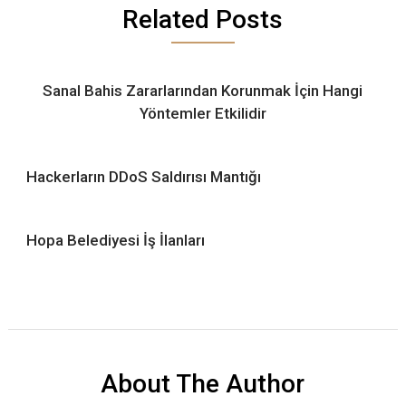
Related Posts
Sanal Bahis Zararlarından Korunmak İçin Hangi
Yöntemler Etkilidir
Hackerların DDoS Saldırısı Mantığı
Hopa Belediyesi İş İlanları
About The Author